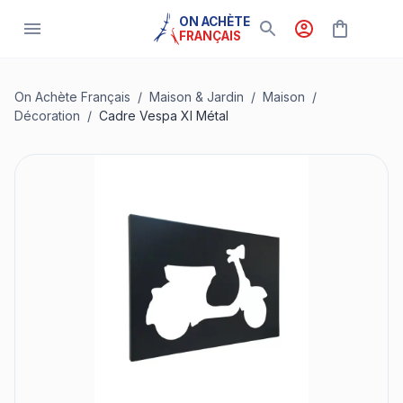
ON ACHÈTE
FRANÇAIS
On Achète Français
/
Maison & Jardin
/
Maison
/
Décoration
/
Cadre Vespa Xl Métal