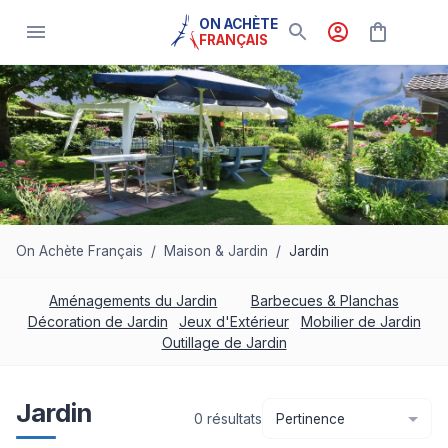
ON ACHÈTE
FRANÇAIS
On Achète Français
/
Maison & Jardin
/
Jardin
Aménagements du Jardin
Barbecues & Planchas
Décoration de Jardin
Jeux d'Extérieur
Mobilier de Jardin
Outillage de Jardin
Jardin
0
résultat
s
Pertinence