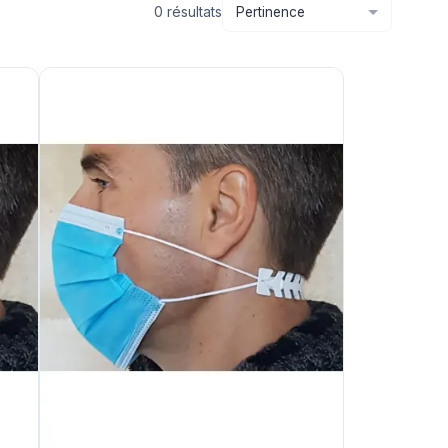
0
résultat
s
Pertinence