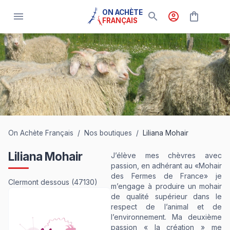
ON ACHÈTE
FRANÇAIS
On Achète Français
/
Nos boutiques
/
Liliana Mohair
Liliana Mohair
J’élève mes chèvres avec
passion, en adhérant au «Mohair
des Fermes de France» je
Clermont dessous
(47130)
m’engage à produire un mohair
de qualité supérieur dans le
respect de l’animal et de
l’environnement. Ma deuxième
passion « la création » me