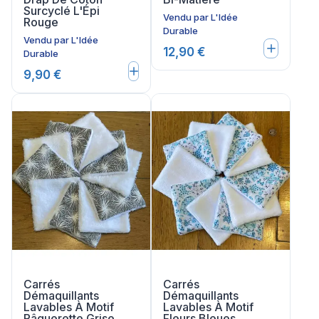
Surcyclé L'Épi
Vendu par
L'Idée
Rouge
Durable
Vendu par
L'Idée
12,90 €
Durable
9,90 €
Carrés
Carrés
Démaquillants
Démaquillants
Lavables À Motif
Lavables À Motif
Pâquerette Grise
Fleurs Bleues