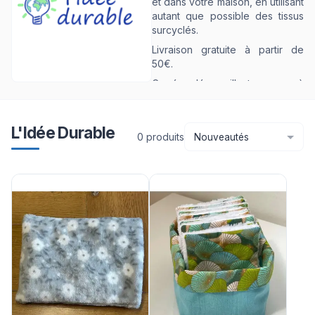
et dans votre maison, en utilisant
autant que possible des tissus
surcyclés.
Livraison gratuite à partir de
50€.
Carrés démaquillants, sacs à
pain, sacs à vrac, charlottes
couvre-plats.
L'Idée Durable
0
produit
s
Nouveautés