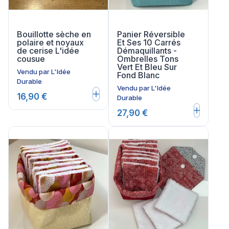
Bouillotte sèche en
Panier Réversible
polaire et noyaux
Et Ses 10 Carrés
de cerise L'idée
Démaquillants -
cousue
Ombrelles Tons
Vert Et Bleu Sur
Vendu par
L'Idée
Fond Blanc
Durable
Vendu par
L'Idée
16,90 €
Durable
27,90 €