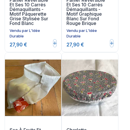
Panier Réversible
Panier Réversible
Et Ses 10 Carrés
Et Ses 10 Carrés
Démaquillants -
Démaquillants -
Motif Pâquerette
Motif Graphique
Grise Stylisée Sur
Blanc Sur Fond
Fond Blanc
Rouge Brique
Vendu par
L'Idée
Vendu par
L'Idée
Durable
Durable
27,90 €
27,90 €
Sac À Fruits Et
Charlotte