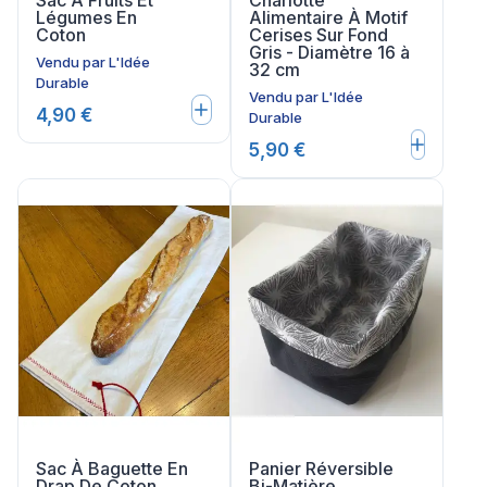
Légumes En
Alimentaire À Motif
Coton
Cerises Sur Fond
Gris - Diamètre 16 à
Vendu par
L'Idée
32 cm
Durable
Vendu par
L'Idée
4,90 €
Durable
5,90 €
Sac À Baguette En
Panier Réversible
Drap De Coton
Bi-Matière