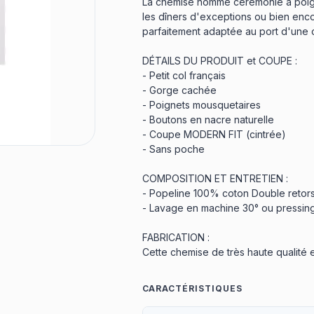
La chemise homme cérémonie à poign
les dîners d'exceptions ou bien enco
parfaitement adaptée au port d'une 
DÉTAILS DU PRODUIT et COUPE :
- Petit col français
- Gorge cachée
- Poignets mousquetaires
- Boutons en nacre naturelle
- Coupe MODERN FIT (cintrée)
- Sans poche
COMPOSITION ET ENTRETIEN :
- Popeline 100% coton Double retor
- Lavage en machine 30° ou pressin
FABRICATION :
Cette chemise de très haute qualité
CARACTÉRISTIQUES