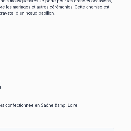
ets mousquetaires se porte pour les grandes occasions,
re les mariages et autres cérémonies. Cette chemise est
cravate, d'un nœud papillon.
s
g
 est confectionnée en Saône &amp, Loire.