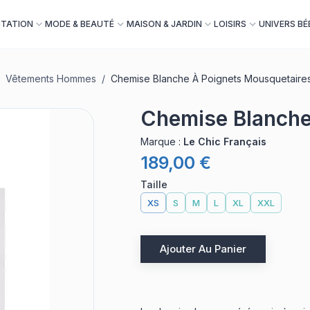
NTATION
MODE & BEAUTÉ
MAISON & JARDIN
LOISIRS
UNIVERS BÉ
Vêtements Hommes
/
Chemise Blanche À Poignets Mousquetaire
Chemise Blanche
Marque
:
Le Chic Français
189,00 €
Taille
XS
S
M
L
XL
XXL
Ajouter Au Panier