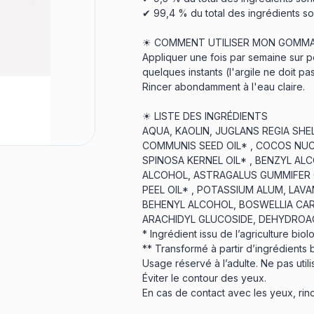
✔ 99,4 % du total des ingrédients son
☀ COMMENT UTILISER MON GOMMA
Appliquer une fois par semaine sur p
quelques instants (l'argile ne doit pa
Rincer abondamment à l'eau claire.
☀ LISTE DES INGRÉDIENTS
AQUA, KAOLIN, JUGLANS REGIA SHE
COMMUNIS SEED OIL* , COCOS NUCI
SPINOSA KERNEL OIL* , BENZYL AL
ALCOHOL, ASTRAGALUS GUMMIFER 
PEEL OIL* , POTASSIUM ALUM, LAVA
BEHENYL ALCOHOL, BOSWELLIA CARTE
ARACHIDYL GLUCOSIDE, DEHYDROACE
* Ingrédient issu de l’agriculture biol
** Transformé à partir d’ingrédients 
Usage réservé à l’adulte. Ne pas util
Éviter le contour des yeux.
En cas de contact avec les yeux, rin