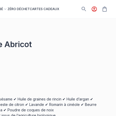
BÉ
ZÉRO DÉCHET
CARTES CADEAUX
 Abricot
sésame ✔ Huile de graines de rincin ✔ Huile d’argan ✔
 Zeste de citron ✔ Lavande ✔ Romarin à cinéole ✔ Beurre
oba ✔ Poudre de coques de noix
 issus de l’agriculture biologique