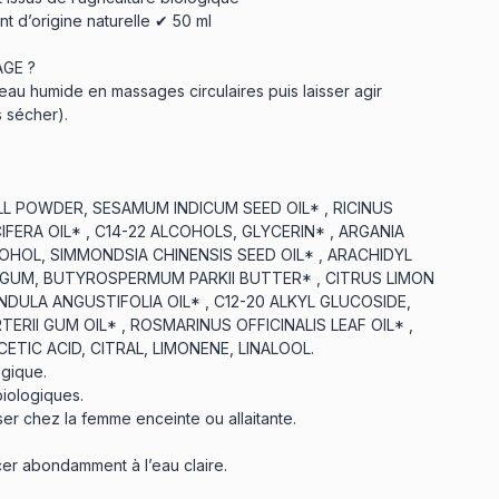
t d’origine naturelle ✔ 50 ml
GE ?
eau humide en massages circulaires puis laisser agir
s sécher).
LL POWDER, SESAMUM INDICUM SEED OIL* , RICINUS
FERA OIL* , C14-22 ALCOHOLS, GLYCERIN* , ARGANIA
COHOL, SIMMONDSIA CHINENSIS SEED OIL* , ARACHIDYL
GUM, BUTYROSPERMUM PARKII BUTTER* , CITRUS LIMON
NDULA ANGUSTIFOLIA OIL* , C12-20 ALKYL GLUCOSIDE,
RII GUM OIL* , ROSMARINUS OFFICINALIS LEAF OIL* ,
TIC ACID, CITRAL, LIMONENE, LINALOOL.
ogique.
biologiques.
iser chez la femme enceinte ou allaitante.
cer abondamment à l’eau claire.