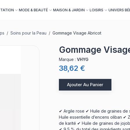
NTATION
MODE & BEAUTÉ
MAISON & JARDIN
LOISIRS
UNIVERS BÉ
rps
/
Soins pour la Peau
/
Gommage Visage Abricot
Gommage Visage
Marque
:
VHYG
38,62 €
Ajouter Au Panier
✔ Argile rose ✔ Huile de graines de 
Huile essentielle d’encens oliban ✔
de karité ✔ Huile de graines de joj
✔ 9,5 % du total des ingrédients sont