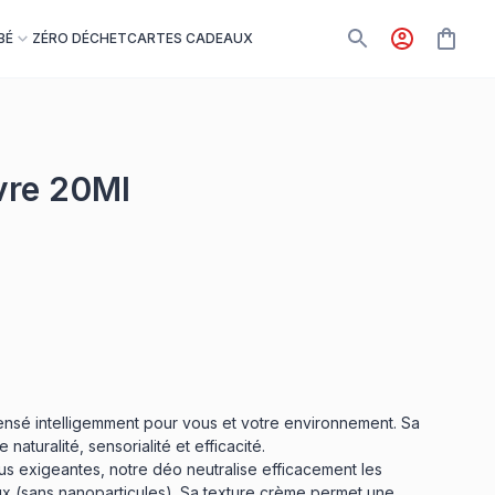
BÉ
ZÉRO DÉCHET
CARTES CADEAUX
vre 20Ml
nsé intelligemment pour vous et votre environnement. Sa
 naturalité, sensorialité et efficacité.
s exigeantes, notre déo neutralise efficacement les
 (sans nanoparticules). Sa texture crème permet une