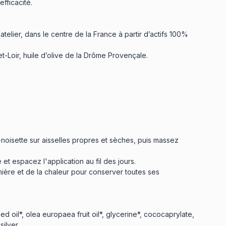
efficacité.
 atelier, dans le centre de la France à partir d’actifs 100%
t-Loir, huile d’olive de la Drôme Provençale.
isette sur aisselles propres et sèches, puis massez
 et espacez l'application au fil des jours.
mière et de la chaleur pour conserver toutes ses
d oil*, olea europaea fruit oil*, glycerine*, cococaprylate,
ilver.