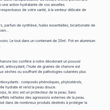
si une action hydratante de vos aisselles.
respectueux de votre santé, à la senteur délicate de
rs, parfum de synthèse, huiles essentielles, bicarbonate de
raben…
oirs. Le tout dans un contenant de 20ml : Pot en aluminium
.
 chanvre bio confère à notre déodorant un pouvoir
sant, antioxydant, l'huile de graines de chanvre est
eaux sèches ou souffrant de pathologies cutanées plus
n antioxydants : composés phénoliques, phytostérols,
elle hydrate et rend la peau douce.
rps, le zinc est un protecteur de la peau. Sans
s effets néfastes des agressions externes de la peau.
lisé dans de nombreux produits destinés à protéger la