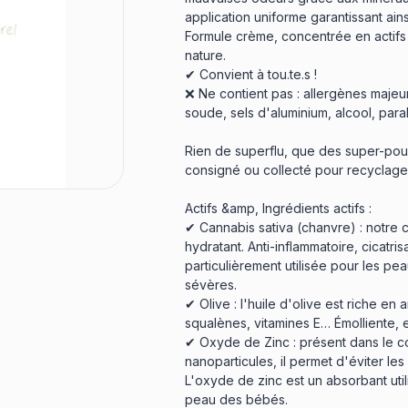
application uniforme garantissant ain
Formule crème, concentrée en actifs 
nature.
✔ Convient à tou.te.s !
❌ Ne contient pas : allergènes majeu
soude, sels d'aluminium, alcool, pa
Rien de superflu, que des super-pouv
consigné ou collecté pour recyclage
Actifs &amp, Ingrédients actifs :
✔ Cannabis sativa (chanvre) : notre
hydratant. Anti-inflammatoire, cicatri
particulièrement utilisée pour les p
sévères.
✔ Olive : l'huile d'olive est riche e
squalènes, vitamines E… Émolliente, 
✔ Oxyde de Zinc : présent dans le co
nanoparticules, il permet d'éviter le
L'oxyde de zinc est un absorbant uti
peau des bébés.