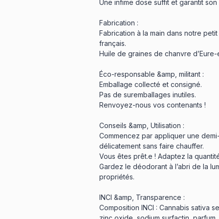
Une infime dose suffit et garantit son 
Fabrication :
Fabrication à la main dans notre petit
français.
Huile de graines de chanvre d’Eure-e
Éco-responsable &amp, militant :
Emballage collecté et consigné.
Pas de suremballages inutiles.
Renvoyez-nous vos contenants !
Conseils &amp, Utilisation :
Commencez par appliquer une demi-no
délicatement sans faire chauffer.
Vous êtes prêt.e ! Adaptez la quantité
Gardez le déodorant à l’abri de la lu
propriétés.
INCI &amp, Transparence :
Composition INCI : Cannabis sativa see
zinc oxide, sodium surfactin, parfum, s