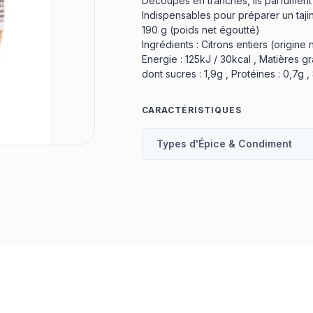
Découpés en tranches, ils parfument l
Indispensables pour préparer un tajin
190 g (poids net égoutté)
Ingrédients : Citrons entiers (origine 
Energie : 125kJ / 30kcal , Matières gr
dont sucres : 1,9g , Protéines : 0,7g , 
CARACTÉRISTIQUES
Types d'Épice & Condiment