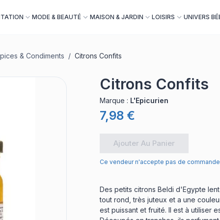
NTATION
MODE & BEAUTÉ
MAISON & JARDIN
LOISIRS
UNIVERS BÉ
pices & Condiments
/
Citrons Confits
Citrons Confits
Marque
:
L'Epicurien
7,98 €
Ajouter Au Panier
Ce vendeur n'accepte pas de commande 
Des petits citrons Beldi d'Egypte lente
tout rond, très juteux et a une coule
est puissant et fruité. Il est à utilis