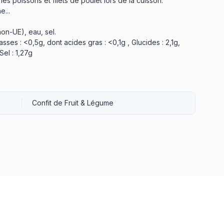
es poissons et filets de poulet lors de la cuisson.
e...
non-UE), eau, sel.
asses : <0,5g, dont acides gras : <0,1g , Glucides : 2,1g,
Sel : 1,27g
Confit de Fruit & Légume