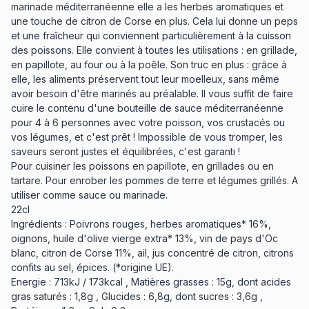
marinade méditerranéenne elle a les herbes aromatiques et
une touche de citron de Corse en plus. Cela lui donne un peps
et une fraîcheur qui conviennent particulièrement à la cuisson
des poissons. Elle convient à toutes les utilisations : en grillade,
en papillote, au four ou à la poêle. Son truc en plus : grâce à
elle, les aliments préservent tout leur moelleux, sans même
avoir besoin d'être marinés au préalable. Il vous suffit de faire
cuire le contenu d'une bouteille de sauce méditerranéenne
pour 4 à 6 personnes avec votre poisson, vos crustacés ou
vos légumes, et c'est prêt ! Impossible de vous tromper, les
saveurs seront justes et équilibrées, c'est garanti !
Pour cuisiner les poissons en papillote, en grillades ou en
tartare. Pour enrober les pommes de terre et légumes grillés. A
utiliser comme sauce ou marinade.
22cl
Ingrédients : Poivrons rouges, herbes aromatiques* 16%,
oignons, huile d'olive vierge extra* 13%, vin de pays d'Oc
blanc, citron de Corse 11%, ail, jus concentré de citron, citrons
confits au sel, épices. (*origine UE).
Energie : 713kJ / 173kcal , Matières grasses : 15g, dont acides
gras saturés : 1,8g , Glucides : 6,8g, dont sucres : 3,6g ,