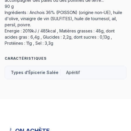
accompagner des pâtes ou des pommes de terre...
90 g
Ingrédients : Anchois 36% (POISSON) (origine non-UE), huile
d'olive, vinaigre de vin (SULFITES), huile de tournesol, ail,
persil, poivre.
Energie : 2019kJ / 485kcal , Matières grasses : 48g, dont
acides gras : 6,4g , Glucides : 2,2g, dont sucres : 0,13g ,
Protéines : 11g , Sel : 3,3g
CARACTÉRISTIQUES
Types d'Épicerie Salée
Apéritif
ON ACHÈTE