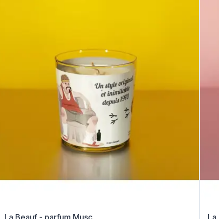
La Beauf - parfum Musc
La