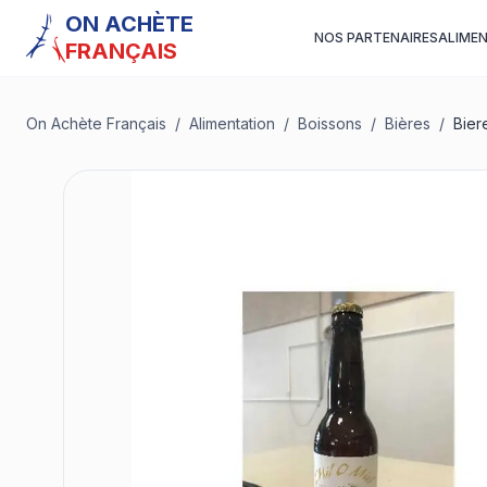
ON ACHÈTE
NOS PARTENAIRES
ALIME
FRANÇAIS
On Achète Français
/
Alimentation
/
Boissons
/
Bières
/
Bier