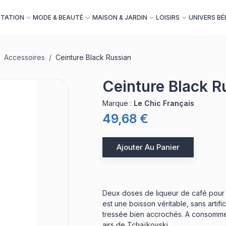
NTATION
MODE & BEAUTÉ
MAISON & JARDIN
LOISIRS
UNIVERS BÉ
Accessoires
/
Ceinture Black Russian
Ceinture Black R
Marque
:
Le Chic Français
49,68 €
Ajouter Au Panier
Deux doses de liqueur de café pour 
est une boisson véritable, sans artifi
tressée bien accrochés. A consommer
airs de Tchaïkovski.