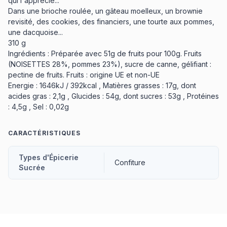
qui l'apprécie...
Dans une brioche roulée, un gâteau moelleux, un brownie
revisité, des cookies, des financiers, une tourte aux pommes,
une dacquoise...
310 g
Ingrédients : Préparée avec 51g de fruits pour 100g. Fruits
(NOISETTES 28%, pommes 23%), sucre de canne, gélifiant :
pectine de fruits. Fruits : origine UE et non-UE
Energie : 1646kJ / 392kcal , Matières grasses : 17g, dont
acides gras : 2,1g , Glucides : 54g, dont sucres : 53g , Protéines
: 4,5g , Sel : 0,02g
CARACTÉRISTIQUES
Types d'Épicerie
Confiture
Sucrée