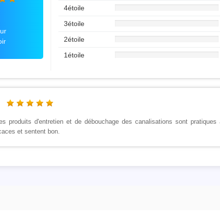
4étoile
3étoile
ur
2étoile
ir
1étoile
es produits d'entretien et de débouchage des canalisations sont pratiques à u
icaces et sentent bon.