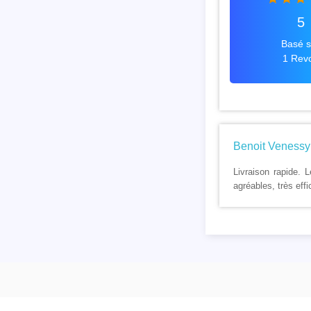
5
Basé s
1 Revo
Benoit Venessy
Livraison rapide. L
agréables, très eff