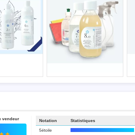
 Lessive Liquide &...
Kit Protection Nec Plus Ultra
7,60 €
76,95 €
u vendeur
Notation
Statistiques
5étoile