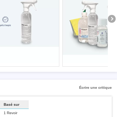
Désinfectant De Contact 500 Ml
Kit Protection Essentiel
7,95 €
39,95 €
Écrire une critique
Basé sur
1 Revoir